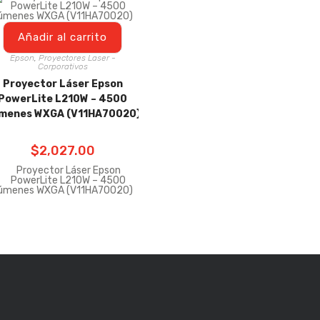
Añadir al carrito
Epson
,
Proyectores Laser -
Corporativos
Proyector Láser Epson
PowerLite L210W – 4500
menes WXGA (V11HA70020)
$
2,027.00