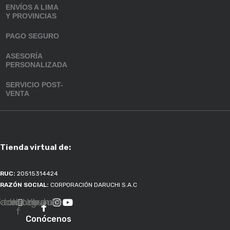
ENVÍOS A LIMA
Y PROVINCIAS
PAGO SEGURO
ASESORÍA
PERSONALIZADA
SERVICIO POST-
VENTA
Tienda virtual de:
RUC:
20515314424
RAZÓN SOCIAL:
CORPORACIÓN DARUCHI S.A.C
ktok
Facebook-
Instagram
Youtube
f
Conócenos