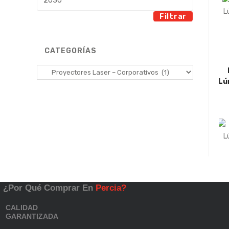
máximo
Filtrar
CATEGORÍAS
Lú
¿Por Qué Comprar En
Percia?
CALIDAD
GARANTIZADA