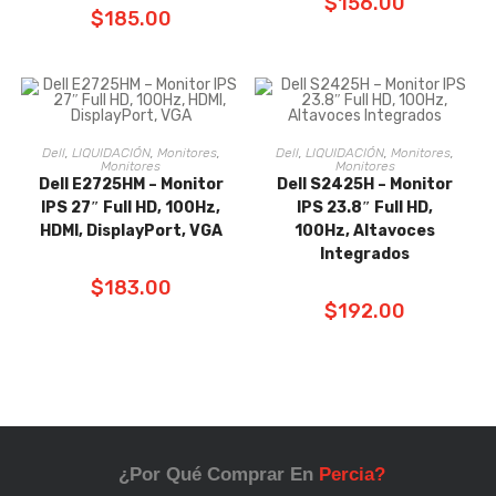
$
156.00
$
185.00
Dell
,
LIQUIDACIÓN
,
Monitores
,
Dell
,
LIQUIDACIÓN
,
Monitores
,
AÑADIR AL
AÑADIR AL
Monitores
Monitores
Dell E2725HM – Monitor
Dell S2425H – Monitor
CARRITO
CARRITO
IPS 27″ Full HD, 100Hz,
IPS 23.8″ Full HD,
HDMI, DisplayPort, VGA
100Hz, Altavoces
Integrados
$
183.00
$
192.00
¿Por Qué Comprar En
Percia?