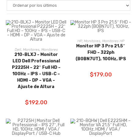
HP
,
Monitores
,
Monitores HP
COMPRAR AHORA
Monitor HP 3 Pro 21.5″
Dell
,
Monitores
,
Monitores
AÑADIR AL
FHD – 322ph
210-BLXJ – Monitor
(B0BN7UT), 100Hz, IPS
LED Dell Professional
CARRITO
P2225H – 22″ Full HD –
100Hz – IPS – USB-C –
$
179.00
HDMI – DP – VGA –
Ajuste de Altura
$
192.00