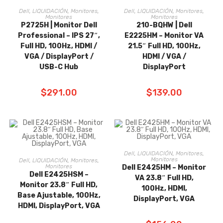
Dell
,
LIQUIDACIÓN
,
Monitores
,
Dell
,
LIQUIDACIÓN
,
Monitores
,
AÑADIR AL
AÑADIR AL
Monitores
Monitores
P2725H | Monitor Dell
210-BQHW | Dell
CARRITO
CARRITO
Professional – IPS 27″,
E2225HM – Monitor VA
Full HD, 100Hz, HDMI /
21.5″ Full HD, 100Hz,
VGA / DisplayPort /
HDMI / VGA /
USB-C Hub
DisplayPort
$
291.00
$
139.00
Dell
,
LIQUIDACIÓN
,
Monitores
,
AÑADIR AL
Monitores
Dell
,
LIQUIDACIÓN
,
Monitores
,
AÑADIR AL
Monitores
Dell E2425HM – Monitor
Dell E2425HSM –
CARRITO
VA 23.8″ Full HD,
CARRITO
Monitor 23.8″ Full HD,
100Hz, HDMI,
Base Ajustable, 100Hz,
DisplayPort, VGA
HDMI, DisplayPort, VGA