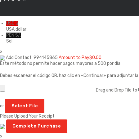
USD $
USA dollar
PEN S/.
Sol
×
Add Contact: 994145865
Amount to Pay
$
0.00
Este método no permite hacer pagos mayores a 500 por día
Debes escanear el código QR, haz clic en «Continuar» para adjuntar l
Drag and Drop File to
or
Select File
Please Upload Your Receipt
×