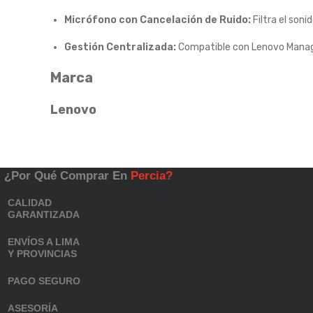
Micrófono con Cancelación de Ruido:
Filtra el son
Gestión Centralizada:
Compatible con Lenovo Manager,
Marca
Lenovo
¿Por Qué Comprar En
Percia?
CALIDAD
GARANTIZADA
ENVÍOS A LIMA
Y PROVINCIAS
PAGO SEGURO
ASESORÍA