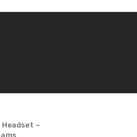
P Headset –
Teams