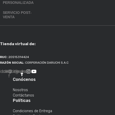
PERSONALIZADA
SERVICIO POST-
VENTA
Tienda virtual de:
RUC:
20515314424
RAZÓN SOCIAL:
CORPORACIÓN DARUCHI S.A.C
ktok
Facebook-
Instagram
Youtube
f
Conócenos
Nosotros
Contáctanos
Políticas
Condiciones de Entrega