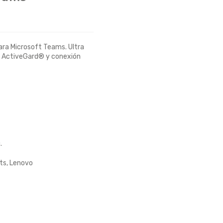
para Microsoft Teams. Ultra
OS ActiveGard® y conexión
.
ts
,
Lenovo