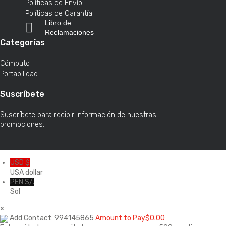
Políticas de Envío
Políticas de Garantía
Libro de
Reclamaciones
Categorías
Cómputo
Portabilidad
Suscríbete
Suscríbete para recibir información de nuestras
promociones.
USD $
USA dollar
PEN S/.
Sol
×
Add Contact: 994145865
Amount to Pay
$
0.00