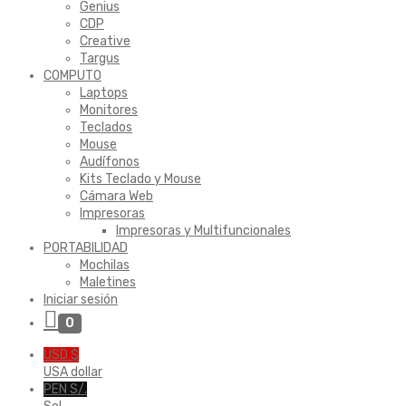
Genius
CDP
Creative
Targus
COMPUTO
Laptops
Monitores
Teclados
Mouse
Audífonos
Kits Teclado y Mouse
Cámara Web
Impresoras
Impresoras y Multifuncionales
PORTABILIDAD
Mochilas
Maletines
Iniciar sesión
0
USD $
USA dollar
PEN S/.