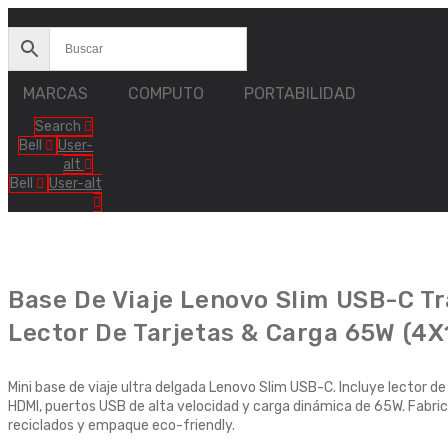
Ir
al
contenido
MARCAS
COMPUTO
PORTABILIDAD
Search
Bell
User-
alt
Bell
User-alt
Base De Viaje Lenovo Slim USB-C Tr
Lector De Tarjetas & Carga 65W (4
Mini base de viaje ultra delgada Lenovo Slim USB-C. Incluye lector de
HDMI, puertos USB de alta velocidad y carga dinámica de 65W. Fabri
reciclados y empaque eco-friendly.