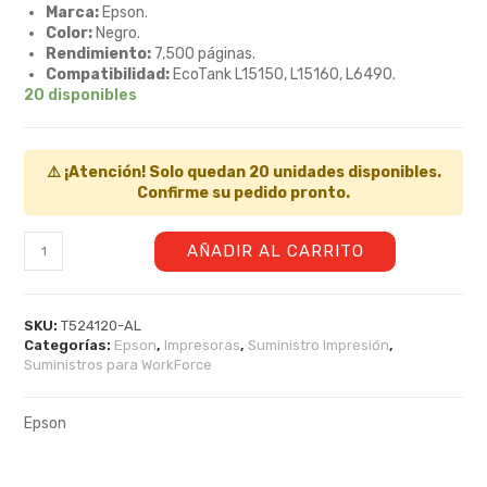
Marca:
Epson.
Color:
Negro.
Rendimiento:
7,500 páginas.
Compatibilidad:
EcoTank L15150, L15160, L6490.
20 disponibles
⚠️ ¡Atención! Solo quedan 20 unidades disponibles.
Confirme su pedido pronto.
AÑADIR AL CARRITO
SKU:
T524120-AL
Categorías:
Epson
,
Impresoras
,
Suministro Impresión
,
Suministros para WorkForce
Epson