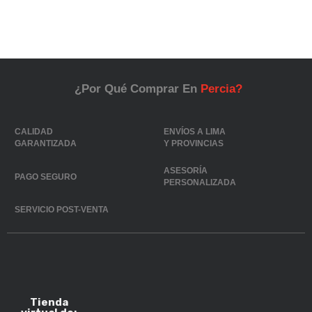
¿Por Qué Comprar En
Percia?
CALIDAD
ENVÍOS A LIMA
GARANTIZADA
Y PROVINCIAS
ASESORÍA
PAGO SEGURO
PERSONALIZADA
SERVICIO POST-VENTA
Tienda