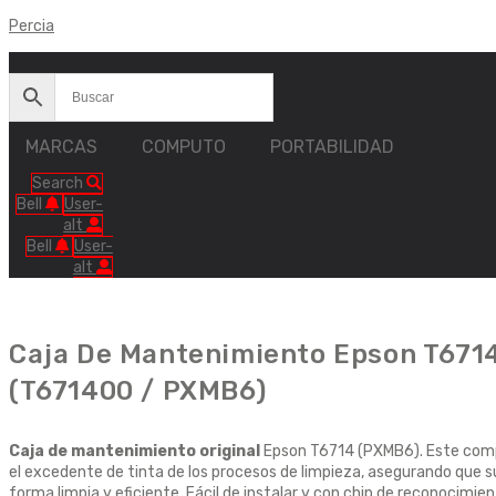
Ir
Percia
al
contenido
MARCAS
COMPUTO
PORTABILIDAD
Search
Bell
User-
alt
Bell
User-
alt
Caja De Mantenimiento Epson T6714
(T671400 / PXMB6)
Caja de mantenimiento original
Epson T6714 (PXMB6). Este comp
el excedente de tinta de los procesos de limpieza, asegurando que s
forma limpia y eficiente. Fácil de instalar y con chip de reconocim