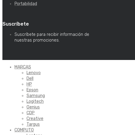
Portabilidad
Suscríbete
Suscríbete para recibir información de
nuestras promociones.
MARCAS
Lenovo
Dell
HP
Epson
Samsung
Logitech
Genius
CDP
Creative
Targus
COMPUTO