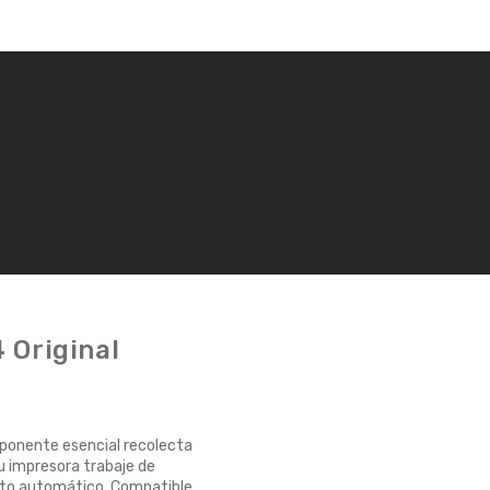
 Original
onente esencial recolecta
u impresora trabaje de
iento automático. Compatible