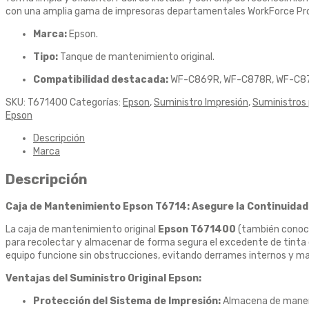
con una amplia gama de impresoras departamentales WorkForce Pro
Marca:
Epson.
Tipo:
Tanque de mantenimiento original.
Compatibilidad destacada:
WF-C869R, WF-C878R, WF-C87
SKU:
T671400
Categorías:
Epson
,
Suministro Impresión
,
Suministros
Epson
Descripción
Marca
Descripción
Caja de Mantenimiento Epson T6714: Asegure la Continuidad
La caja de mantenimiento original
Epson T671400
(también conoci
para recolectar y almacenar de forma segura el excedente de tinta ge
equipo funcione sin obstrucciones, evitando derrames internos y man
Ventajas del Suministro Original Epson:
Protección del Sistema de Impresión:
Almacena de manera 