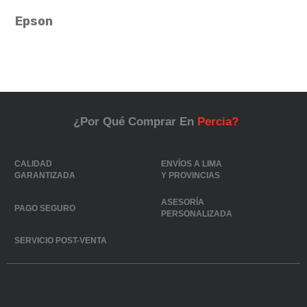
Epson
¿Por Qué Comprar En
Percia?
CALIDAD
ENVÍOS A LIMA
GARANTIZADA
Y PROVINCIAS
ASESORÍA
PAGO SEGURO
PERSONALIZADA
SERVICIO POST-VENTA