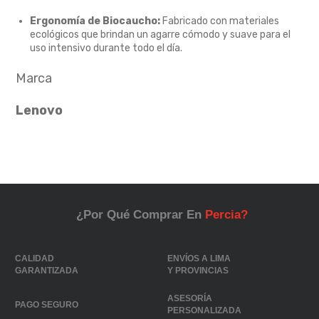
Ergonomía de Biocaucho:
Fabricado con materiales
ecológicos que brindan un agarre cómodo y suave para el
uso intensivo durante todo el día.
Marca
Lenovo
¿Por Qué Comprar En
Percia?
CALIDAD
ENVÍOS A LIMA
GARANTIZADA
Y PROVINCIAS
ASESORÍA
PAGO SEGURO
PERSONALIZADA