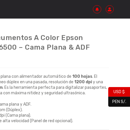
cumentos A Color Epson
6500 – Cama Plana & ADF
 plana con alimentador automático de
100 hojas
. El
o dúplex en una pasada, resolución de
1200 dpi
y una
pm
. Es la herramienta perfecta para digitalizar pasaportes,
USD $
na con máxima nitidez y seguridad ultrasónica.
PEN S/.
ama plana y ADF.
pm (Dúplex).
pi (Cama plana).
 alta velocidad (Panel de red opcional).