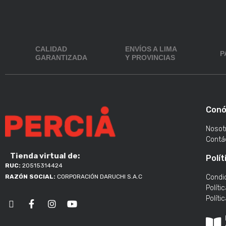
CALIDAD
ENVÍOS A LIMA
P
GARANTIZADA
Y PROVINCIAS
Conó
Nosot
Contá
Tienda virtual de:
Polít
RUC:
20515314424
Condi
RAZÓN SOCIAL:
CORPORACIÓN DARUCHI S.A.C
Políti
Políti