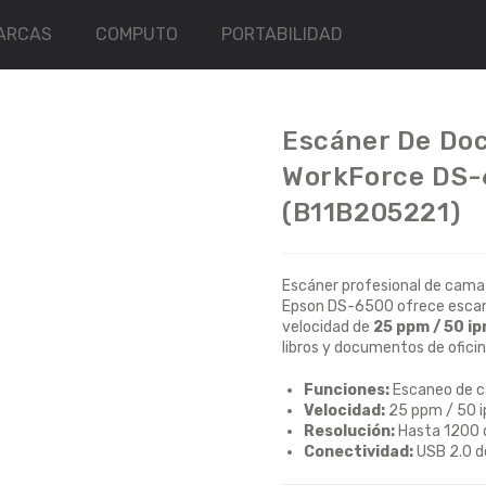
ARCAS
COMPUTO
PORTABILIDAD
Escáner De Do
WorkForce DS-
(B11B205221)
Escáner profesional de cama
Epson DS-6500 ofrece escane
velocidad de
25 ppm / 50 i
libros y documentos de ofici
Funciones:
Escaneo de c
Velocidad:
25 ppm / 50 i
Resolución:
Hasta 1200 d
Conectividad:
USB 2.0 de