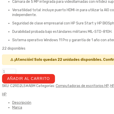
Cámara de 5 MP integrada para videollamadas con nitidez supe
Versatilidad total: incluye puerto HDMI-in para utilizar la AIO
independiente.
Seguridad de clase empresarial con HP Sure Start y HP BIOSph
Durabilidad probada bajo estándares militares MIL-STD-810H.
Sistema operativo Windows 11 Pro y garantía de 1 año con aten
22 disponibles
⚠️ ¡Atención! Solo quedan 22 unidades disponibles. Confi
AÑADIR AL CARRITO
SKU:
C2RD2LS#ABM
Categorías:
Computadoras de escritorios HP
,
H
HP
Descripción
Marca