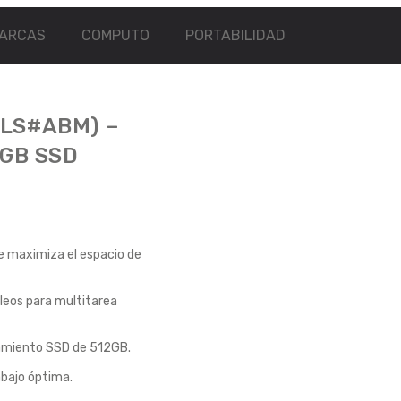
ARCAS
COMPUTO
PORTABILIDAD
2LS#ABM) –
2GB SSD
e maximiza el espacio de
leos para multitarea
amiento SSD de 512GB.
abajo óptima.