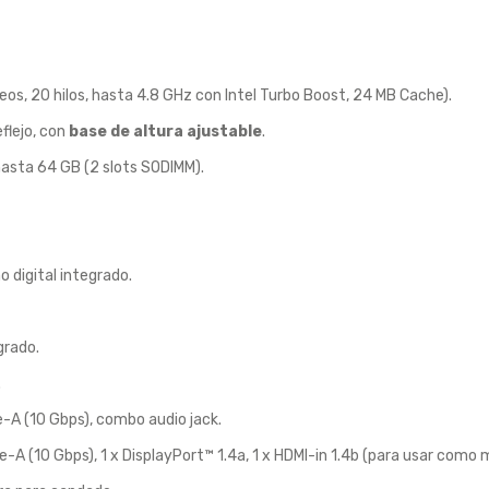
eos, 20 hilos, hasta 4.8 GHz con Intel Turbo Boost, 24 MB Cache).
flejo, con
base de altura ajustable
.
asta 64 GB (2 slots SODIMM).
 digital integrado.
grado.
.
-A (10 Gbps), combo audio jack.
A (10 Gbps), 1 x DisplayPort™ 1.4a, 1 x HDMI-in 1.4b (para usar como mo