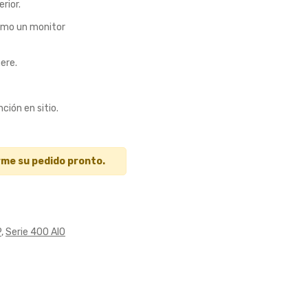
rior.
 como un monitor
ere.
ción en sitio.
rme su pedido pronto.
P
,
Serie 400 AIO