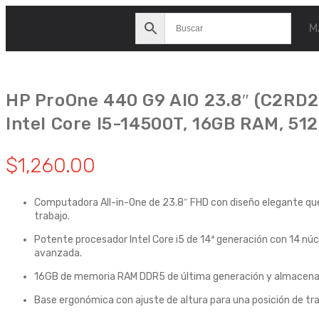
M
HP ProOne 440 G9 AIO 23.8″ (C2RD
Intel Core I5-14500T, 16GB RAM, 51
$
1,260.00
Computadora All-in-One de 23.8″ FHD con diseño elegante qu
trabajo.
Potente procesador Intel Core i5 de 14ª generación con 14 núc
avanzada.
16GB de memoria RAM DDR5 de última generación y almacen
Base ergonómica con ajuste de altura para una posición de tr