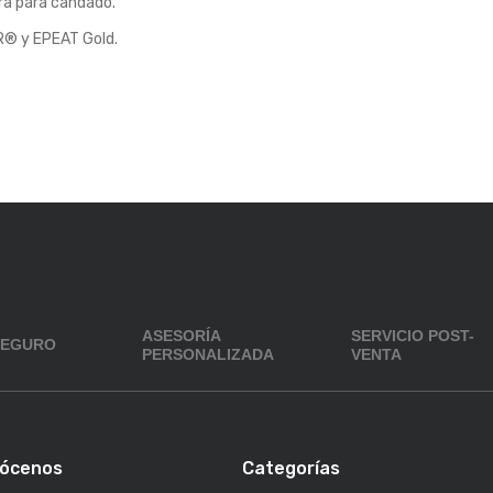
ra para candado.
R® y EPEAT Gold.
ASESORÍA
SERVICIO POST-
SEGURO
PERSONALIZADA
VENTA
ócenos
Categorías