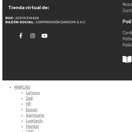
Noso
Tienda virtual de:
Cont
RUC:
20515314424
Polí
RAZÓN SOCIAL:
CORPORACIÓN DARUCHI S.A.C
Cond
Polít
Polít
MARCAS
Lenovo
Dell
HP
Epson
Samsung
Logitech
Genius