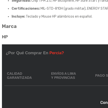
Seguridad:
Chip TPM 2.0, HP BIOSphere, HP Sure Start y ranu
Certificaciones:
MIL-STD-810H (grado militar), ENERGY STA
Incluye:
Teclado y Mouse HP alámbricos en español.
Marca
HP
¿Por Qué Comprar En
Percia?
CALIDAD
ENVÍOS A LIMA
PAGO 
GARANTIZADA
Y PROVINCIAS
Con