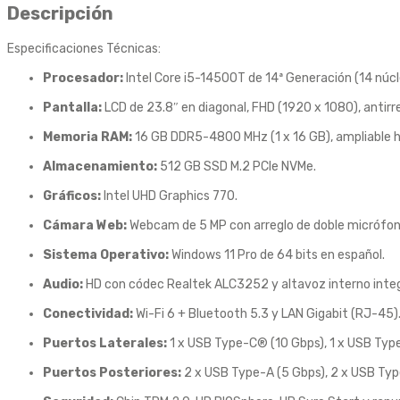
Descripción
Especificaciones Técnicas:
Procesador:
Intel Core i5-14500T de 14ª Generación (14 núcl
Pantalla:
LCD de 23.8″ en diagonal, FHD (1920 x 1080), antirre
Memoria RAM:
16 GB DDR5-4800 MHz (1 x 16 GB), ampliable h
Almacenamiento:
512 GB SSD M.2 PCIe NVMe.
Gráficos:
Intel UHD Graphics 770.
Cámara Web:
Webcam de 5 MP con arreglo de doble micrófono
Sistema Operativo:
Windows 11 Pro de 64 bits en español.
Audio:
HD con códec Realtek ALC3252 y altavoz interno inte
Conectividad:
Wi-Fi 6 + Bluetooth 5.3 y LAN Gigabit (RJ-45)
Puertos Laterales:
1 x USB Type-C® (10 Gbps), 1 x USB Type
Puertos Posteriores:
2 x USB Type-A (5 Gbps), 2 x USB Type-