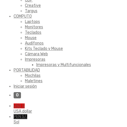
CDP
Creative
Targus
COMPUTO
Laptops
Monitores
Teclados
Mouse
Audífonos
Kits Teclado y Mouse
Cámara Web
Impresoras
Impresoras y Multifuncionales
PORTABILIDAD
Mochilas
Maletines
Iniciar sesión
0
USD $
USA dollar
PEN S/.
Sol