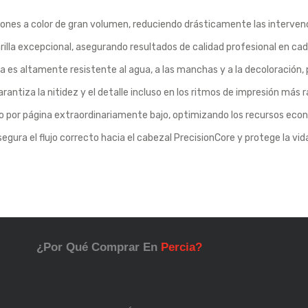
ones a color de gran volumen, reduciendo drásticamente las intervenci
lla excepcional, asegurando resultados de calidad profesional en cad
es altamente resistente al agua, a las manchas y a la decoloración
ntiza la nitidez y el detalle incluso en los ritmos de impresión más r
 por página extraordinariamente bajo, optimizando los recursos eco
egura el flujo correcto hacia el cabezal PrecisionCore y protege la vida
¿Por Qué Comprar En
Percia?