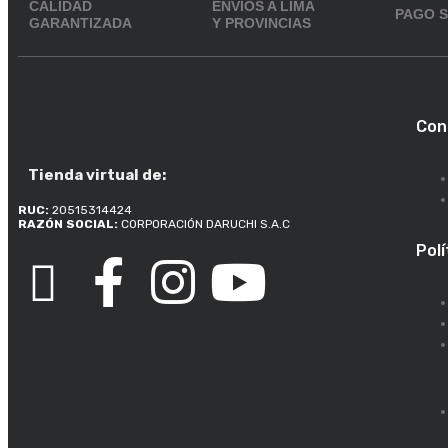
CALIDAD
ENVÍOS A LIMA
PAGO 
GARANTIZADA
Y PROVINCIAS
Con
Tienda virtual de:
RUC:
20515314424
RAZÓN SOCIAL:
CORPORACIÓN DARUCHI S.A.C
Polí