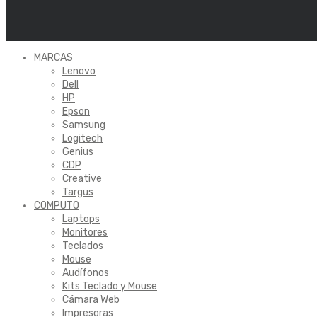
MARCAS
Lenovo
Dell
HP
Epson
Samsung
Logitech
Genius
CDP
Creative
Targus
COMPUTO
Laptops
Monitores
Teclados
Mouse
Audífonos
Kits Teclado y Mouse
Cámara Web
Impresoras