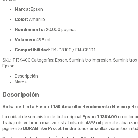
Marca:
Epson
Color:
Amarillo
Rendimiento:
20,000 páginas
Volumen:
499 ml
Compatibilidad:
EM-C8100 / EM-C8101
SKU:
T13K400
Categorías:
Epson
,
Suministro Impresión
,
Suministros
Epson
Descripción
Marca
Descripción
Bolsa de Tinta Epson T13K Amarillo: Rendimiento Masivo y Br
La unidad de suministro de tinta original
Epson T13K400
en color a
trabajo de volumen masivo, esta bolsa de
499 ml
permite alcanzar 
pigmento
DURABrite Pro
, obtendrá tonos amarillos vibrantes, nít