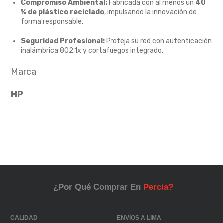
Compromiso Ambiental:
Fabricada con al menos un
40
% de plástico reciclado
, impulsando la innovación de
forma responsable.
Seguridad Profesional:
Proteja su red con autenticación
inalámbrica 802.1x y cortafuegos integrado.
Marca
HP
¿Por Qué Comprar En
Percia?
CALIDAD
ENVÍOS A LIMA