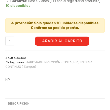
Garantía:
Hasta 2 años (1+1 año al registrar el producto).
10 disponibles
⚠️ ¡Atención! Solo quedan 10 unidades disponibles.
Confirme su pedido pronto.
AÑADIR AL CARRITO
SKU:
6UU46A
Categorías:
HARDWARE INYECCIÓN - TINTA
,
HP
,
SISTEMA
CONTINUO ( Tanque)
HP
DESCRIPCIÓN