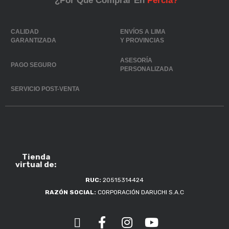
¿Por Qué Comprar En
Percia?
CALIDAD
ENVÍOS A LIMA
GARANTIZADA
Y PROVINCIAS
ASESORÍA
PAGO SEGURO
PERSONALIZADA
SERVICIO POST-VENTA
Tienda
virtual de:
RUC:
20515314424
RAZÓN SOCIAL:
CORPORACIÓN DARUCHI S.A.C