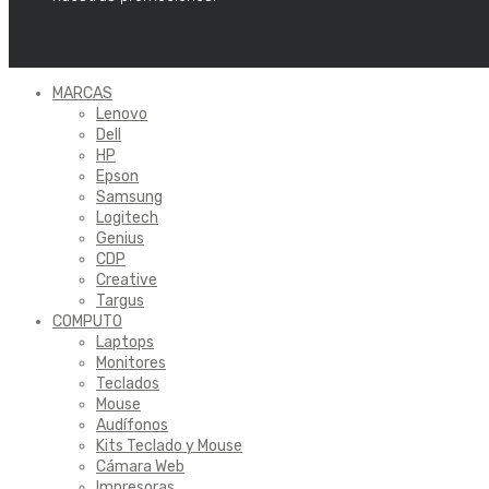
MARCAS
Lenovo
Dell
HP
Epson
Samsung
Logitech
Genius
CDP
Creative
Targus
COMPUTO
Laptops
Monitores
Teclados
Mouse
Audífonos
Kits Teclado y Mouse
Cámara Web
Impresoras