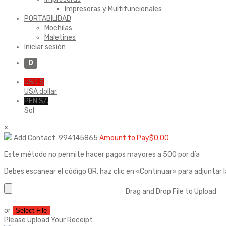
Impresoras y Multifuncionales
PORTABILIDAD
Mochilas
Maletines
Iniciar sesión
0
USD $
USA dollar
PEN S/.
Sol
×
Add Contact: 994145865
Amount to Pay
$
0.00
Este método no permite hacer pagos mayores a 500 por día
Debes escanear el código QR, haz clic en «Continuar» para adjuntar 
Drag and Drop File to Upload
or
Select File
Please Upload Your Receipt