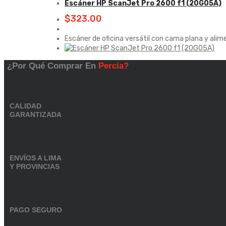
Escáner HP ScanJet Pro 2600 f1 (20G05A)
$
323.00
Escáner de oficina versátil con cama plana y al
¿Por Qué Comprar En
Percia?
CALIDAD
GARANTIZADA
ENVÍOS A LIMA
Y PROVINCIAS
PAGO SEGURO