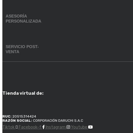
ASESORÍA
PERSONALIZADA
SERVICIO POST-
VENTA
Tienda virtual de:
RUC:
20515314424
RAZÓN SOCIAL:
CORPORACIÓN DARUCHI S.A.C
Tiktok
Facebook-f
Instagram
Youtube