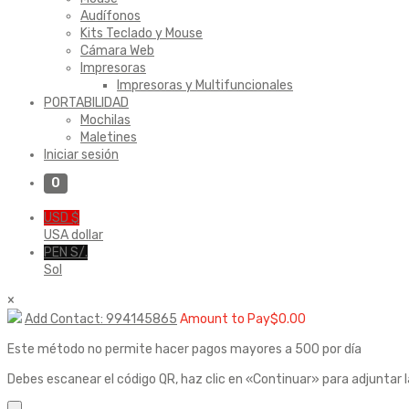
Audífonos
Kits Teclado y Mouse
Cámara Web
Impresoras
Impresoras y Multifuncionales
PORTABILIDAD
Mochilas
Maletines
Iniciar sesión
0
USD $
USA dollar
PEN S/.
Sol
×
Add Contact: 994145865
Amount to Pay
$
0.00
Este método no permite hacer pagos mayores a 500 por día
Debes escanear el código QR, haz clic en «Continuar» para adjuntar 