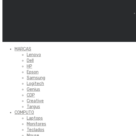
MARCAS
Lenovo
Dell
HP
Epson
Samsung
Logitech
Genius
CDP
Creative
Targus
COMPUTO
Laptops
Monitores
Teclados
Mouse