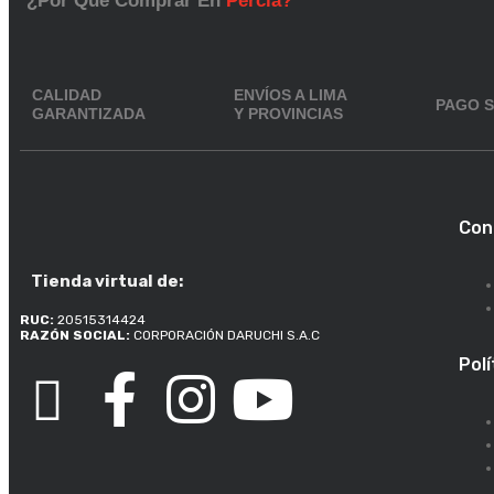
¿Por Qué Comprar En
Percia?
CALIDAD
ENVÍOS A LIMA
PAGO 
GARANTIZADA
Y PROVINCIAS
Con
Tienda virtual de:
RUC:
20515314424
RAZÓN SOCIAL:
CORPORACIÓN DARUCHI S.A.C
Polí