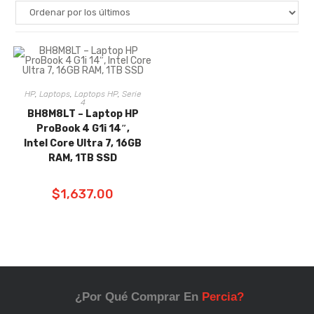
HP
,
Laptops
,
Laptops HP
,
Serie
AÑADIR AL
4
BH8M8LT – Laptop HP
CARRITO
ProBook 4 G1i 14″,
Intel Core Ultra 7, 16GB
RAM, 1TB SSD
$
1,637.00
¿Por Qué Comprar En
Percia?