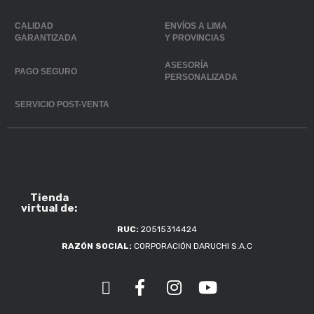
CALIDAD
ENVÍOS A LIMA
GARANTIZADA
Y PROVINCIAS
ASESORÍA
PAGO SEGURO
PERSONALIZADA
SERVICIO POST-VENTA
Tienda
virtual de:
RUC:
20515314424
RAZÓN SOCIAL:
CORPORACIÓN DARUCHI S.A.C