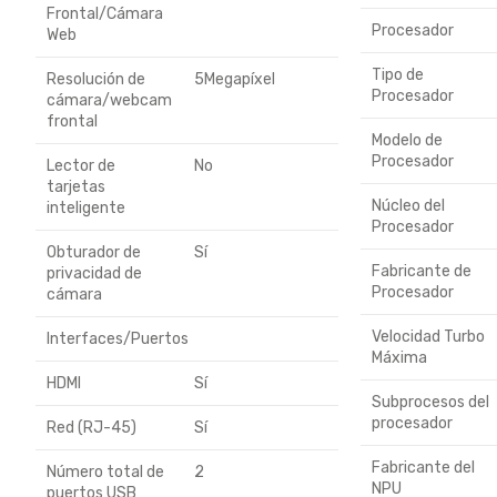
Frontal/Cámara
Procesador
Web
Tipo de
Resolución de
5Megapíxel
Procesador
cámara/webcam
frontal
Modelo de
Procesador
Lector de
No
tarjetas
Núcleo del
inteligente
Procesador
Obturador de
Sí
Fabricante de
privacidad de
Procesador
cámara
Velocidad Turbo
Interfaces/Puertos
Máxima
HDMI
Sí
Subprocesos del
procesador
Red (RJ-45)
Sí
Fabricante del
Número total de
2
NPU
puertos USB