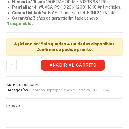
Memoria/Disco:
16GB RAM DDR5 / 512GB SSD PCIe.
Pantalla:
14″ WUXGA IPS (1920 x 1200) 16:10 Antirreflejos.
Conectividad:
Wi-Fi 6E, Thunderbolt 4, HDMI 2.1, RJ-45.
Garantía:
3 años de garantía limitada Lenovo.
4 disponibles
⚠️ ¡Atención! Solo quedan 4 unidades disponibles.
Confirme su pedido pronto.
AÑADIR AL CARRITO
SKU:
21QD0014LM
Categorías:
Laptops
,
laptops Lenovo
,
Lenovo
,
SERIE T14
Lenovo