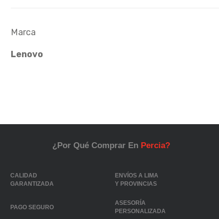
Marca
Lenovo
¿Por Qué Comprar En
Percia?
CALIDAD
ENVÍOS A LIMA
GARANTIZADA
Y PROVINCIAS
ASESORÍA
PAGO SEGURO
PERSONALIZADA