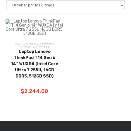
Laptops
,
laptops Lenovo
,
AÑADIR AL
Lenovo
,
SERIE T14
Laptop Lenovo
CARRITO
ThinkPad T14 Gen 6
14″ WUXGA (Intel Core
Ultra 7 255U, 16GB
DDR5, 512GB SSD)
$
2,244.00