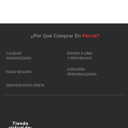
¿Por Qué Comprar En
Percia?
CALIDAD
ENVÍOS A LIMA
GARANTIZADA
Y PROVINCIAS
ASESORÍA
PAGO SEGURO
PERSONALIZADA
SERVICIO POST-VENTA
Tienda
virtual de: