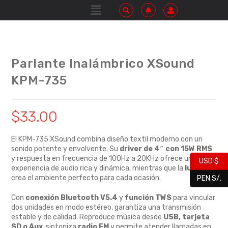
Parlante Inalámbrico XSound
KPM-735
$
33.00
El KPM-735 XSound combina diseño textil moderno con un
sonido potente y envolvente. Su
driver de 4″ con 15W RMS
y respuesta en frecuencia de 100Hz a 20KHz ofrece una
USD $
experiencia de audio rica y dinámica, mientras que la
luz RGB
crea el ambiente perfecto para cada ocasión.
PEN S/.
Con
conexión Bluetooth V5.4
y
función TWS
para vincular
dos unidades en modo estéreo, garantiza una transmisión
estable y de calidad. Reproduce música desde
USB, tarjeta
SD o Aux
, sintoniza
radio FM
y permite atender llamadas en