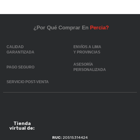
¿Por Qué Comprar En
Percia?
CALIDAD
ENVÍOS A LIMA
GARANTIZADA
Y PROVINCIAS
ASESORÍA
PAGO SEGURO
PERSONALIZADA
SERVICIO POST-VENTA
Tienda
virtual de:
RUC:
20515314424