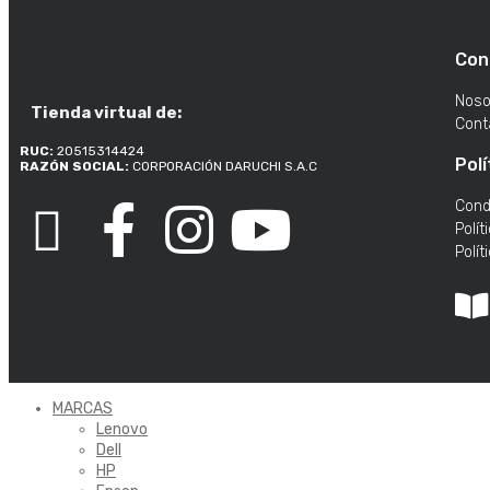
Con
Noso
Tienda virtual de:
Cont
RUC:
20515314424
Polí
RAZÓN SOCIAL:
CORPORACIÓN DARUCHI S.A.C
Cond
Polít
Polít
MARCAS
Lenovo
Dell
HP