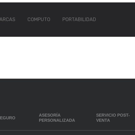
ARCAS
COMPUTO
PORTABILIDAD
ASESORÍA
SERVICIO POST-
SEGURO
PERSONALIZADA
VENTA