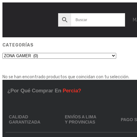
M
CATEGORÍAS
No se han encontrado productos que coincidan con tu selección.
¿Por Qué Comprar En
Percia?
CALIDAD
ENVÍOS A LIMA
PAGO 
GARANTIZADA
Y PROVINCIAS