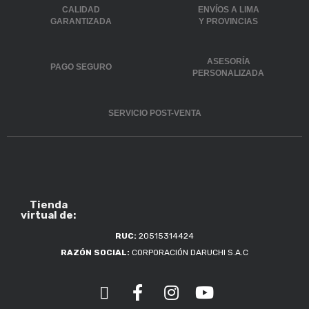
CALIDAD
ENVÍOS A LIMA
GARANTIZADA
Y PROVINCIAS
ASESORÍA
PAGO SEGURO
PERSONALIZADA
SERVICIO POST-VENTA
Tienda
virtual de:
RUC:
20515314424
RAZÓN SOCIAL:
CORPORACIÓN DARUCHI S.A.C